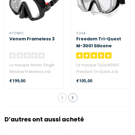
ATOMIC
TUSA
Venom Frameless 3
Freedom Tri-Quest
M-3001 Silicone
transparent
Le masque Atomic Single
Le masque Tusa M3001
Window Frameless est
Freedom Tri-Quest a la
super confortable...
nouvelle technologie
€199,00
€105,00
Freedom avec de..
D’autres ont aussi acheté