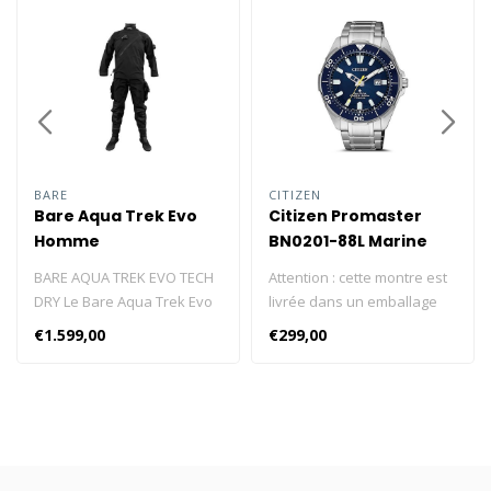
BARE
CITIZEN
Bare Aqua Trek Evo
Citizen Promaster
Homme
BN0201-88L Marine
Sea
BARE AQUA TREK EVO TECH
Attention : cette montre est
DRY Le Bare Aqua Trek Evo
livrée dans un emballage
Tech Dry est fabriqué dans
en forme de bouteille de
€1.599,00
€299,00
un matériau léger et
plongée. La Citizen
respirant offrant une
Promaster BN0201-88L
flexibilité encore meilleure
Marine Sea est une montre
que les types actuels de
analogique à quartz avec
trilaminé butyle. Design
une double fermeture à
profilé "cave cut" avec
pression. Cliquez ici et