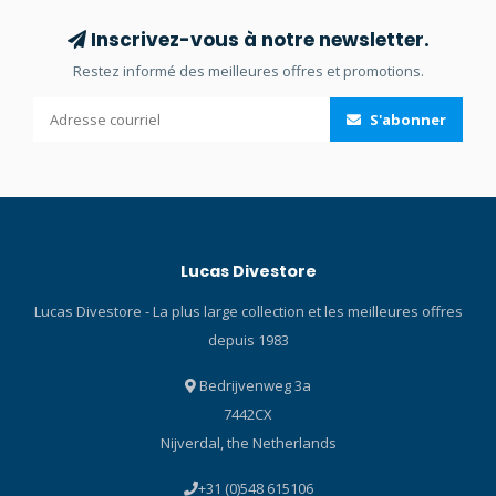
torse, bras et jambes
consultez nos blog sur les
anatomiquement formés
montres Citizen ! Calibre :
Inscrivez-vous à notre newsletter.
pour éliminer l'excès de
E168 Type de calibre :
Restez informé des meilleures offres et promotions.
matériau et offrir une
Quartz analogique Réserve
meilleure liberté de
de marche : 180 jours
S'abonner
mouvement Ceinture
Fonctions du calibre :
élastique ajustable à
Réserve de marche de 180
l'arrière pour un ajustement
jours, Date, Eco-Drive
parfait Fermeture éclair YKK
Matériau du boîtier : Super
Aquaseal® à l'avant du
Titane, Duratect TIC Forme
combinaison étanche Joint
du boîtier : Rond Couleur du
Lucas Divestore
de cou en néoprène
boîtier : Argent
confortable de 3 mm et col
Caractéristiques du boîtier :
Lucas Divestore - La plus large collection et les meilleures offres
en nylon de 2 mm avec
Lunette tournante
depuis 1983
drain Soupape de purge
unidirectionnelle, Fond de
compacte et réglable
boîtier vissé, ISO6425,
Bedrijvenweg 3a
Construction solide à
Couronne vissée Diamètre :
7442CX
coutures doubles "felled
44 mm Épaisseur : 12 mm
seam" Sangle croisée
Poids : 116 g Matériau du
Nijverdal, the Netherlands
élastique avec fixation
bracelet : Super Titane,
+31 (0)548 615106
"ancre" et boucle QR
Duratect TIC Couleur du