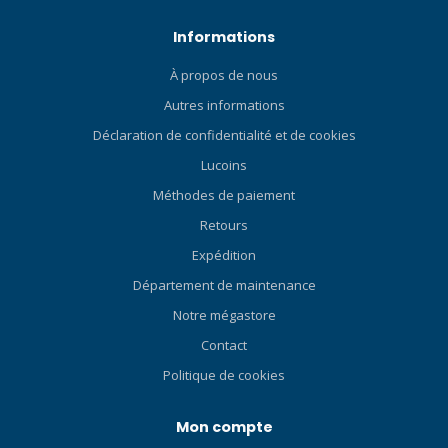
fonctionnement d'une
combinaison étanche !
Informations
Cliquez ici et consultez nos
Blog sur les combinaisons
À propos de nous
étanches pour débutants !
Autres informations
Déclaration de confidentialité et de cookies
Lucoins
Méthodes de paiement
Retours
Expédition
Département de maintenance
Notre mégastore
Contact
Politique de cookies
Mon compte