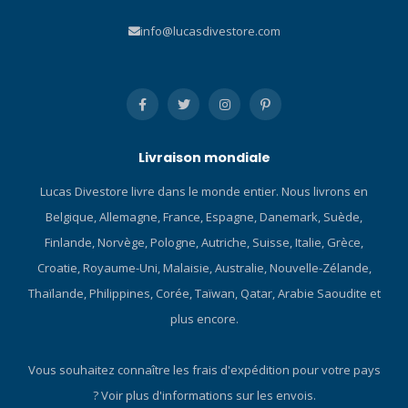
ajustable Renforcé aux
bracelet : Argent
info@lucasdivestore.com
points de soudure critiques
Caractéristiques du bracelet
Fixations pour bretelles
: Fermeture à double
préinstallées et bretelles à
poussoir, Bracelet massif,
4 points Grande poche
Fermoir de sécurité Couleur
verrouillable sur la jambe
du cadran : Bleu Entrecorne
gauche Manchons en latex
: 22 mm Verre : Verre
HD Bottleneck Renforts de
minéral Genre : Homme
Livraison mondiale
genoux durables M-PADz
Étanchéité : Étanche jusqu'à
Lucas Divestore livre dans le monde entier. Nous livrons en
avec rembourrage en
20 bars
néoprène de 2 mm Valve
Belgique, Allemagne, France, Espagne, Danemark, Suède,
d'admission rotative à 360º
Finlande, Norvège, Pologne, Autriche, Suisse, Italie, Grèce,
Bottillon technique résistant
Croatie, Royaume-Uni, Malaisie, Australie, Nouvelle-Zélande,
à la compression avec
Thaïlande, Philippines, Corée, Taïwan, Qatar, Arabie Saoudite et
sangle Livré en standard
avec la cagoule Bare
plus encore.
Elastek, le tuyau MD et le
sac de combinaison
Vous souhaitez connaître les frais d'expédition pour votre pays
étanche Cliquez ici et
?
Voir plus d'informations sur les envois.
consultez nos Blog sur le