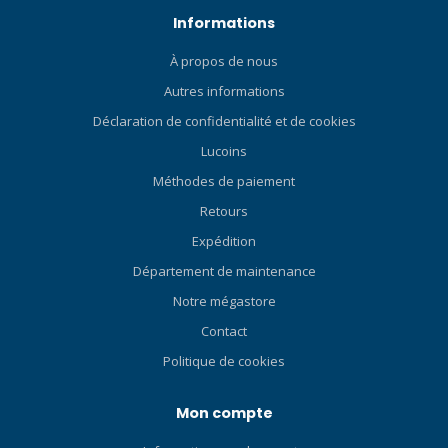
une pile. Le cristal de quartz
Informations
régule le temps avec une
précision de 15 secondes
À propos de nous
par mois. Largeur du boîtier
Autres informations
(mm) 41 Largeur de patte
Déclaration de confidentialité et de cookies
(mm) 20 Cristal Coffret
Minéral Double Galbe
Lucoins
Cristal Résistance à l'eau
Méthodes de paiement
0100M (Not for diving)
Retours
Cadran Marron Lumineux
Mains et marqueurs
Expédition
lumineux Type de sangle
Département de maintenance
Caoutchouc HNBR Boîtier
Notre mégastore
Vert Hybride-Céramique
Lunette tournante
Contact
unidirectionnelle pour le
Politique de cookies
temps écoulé Fonctions
supplémentaires 3 mains
Mon compte
Date