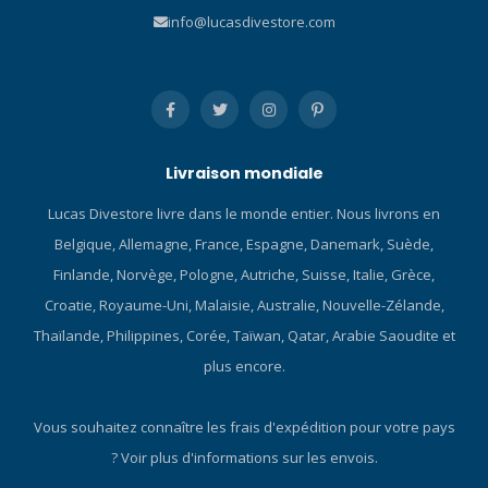
de boîtier gravé d'une
info@lucasdivestore.com
image de tortue de mer,
rendant hommage à ses
racines océaniques. Avec
des aiguilles et des index
argentés avec remplissage
luminescent, un affichage
de la date et un bracelet en
Livraison mondiale
caoutchouc perforé vert
Lucas Divestore livre dans le monde entier. Nous livrons en
assorti, la Snorkel pour
homme incarne un design
Belgique, Allemagne, France, Espagne, Danemark, Suède,
intemporel et, avec une
Finlande, Norvège, Pologne, Autriche, Suisse, Italie, Grèce,
étanchéité à 100 m, elle
Croatie, Royaume-Uni, Malaisie, Australie, Nouvelle-Zélande,
équilibre parfaitement style
Thaïlande, Philippines, Corée, Taïwan, Qatar, Arabie Saoudite et
et fonctionnalité avec
l'héritage horloger
plus encore.
emblématique de Bulova.
Model 98B446 1/08/2025
Vous souhaitez connaître les frais d'expédition pour votre pays
Mouvement 2115 La
?
Voir plus d'informations sur les envois.
technologie Quartz Un
mouvement alimenté par