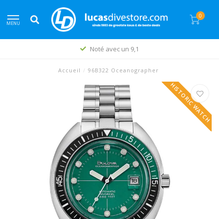
0
MENU
Noté avec un 9,1
Accueil
/
96B322 Oceanographer
HISTORIC WATCH