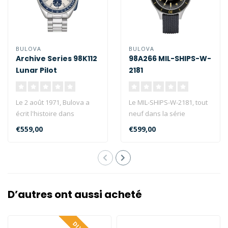
BULOVA
BULOVA
Archive Series 98K112
98A266 MIL-SHIPS-W-
Lunar Pilot
2181
Le 2 août 1971, Bulova a
Le MIL-SHIPS-W-2181, tout
écrit l'histoire dans
neuf dans la série
l'espace : lors de
d'archives, est basé sur un
€559,00
€599,00
l'alunissage..
proto..
D’autres ont aussi acheté