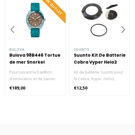
DIVE OUTLET
BULOVA
SUUNTO
Bulova 98B446 Tortue
Suunto Kit De Batterie
de mer Snorkel
Cobra Vyper Helo2
Vyper Air Zoop
Poursuivant la tradition
Kit de batterie Suunto pour
d'innovation et de savoir-
le Cobra, Vyper, Helo2,
faire de Bulova, notre
Vyper Air et Zoop.
€189,00
€12,50
nouvelle collection Snorkel
allie un design d'inspiration
vintage à une touche de
fraîcheur et de modernité.
La Bulova Snorkel
réinventée partage l'ADN de
l'emblématique