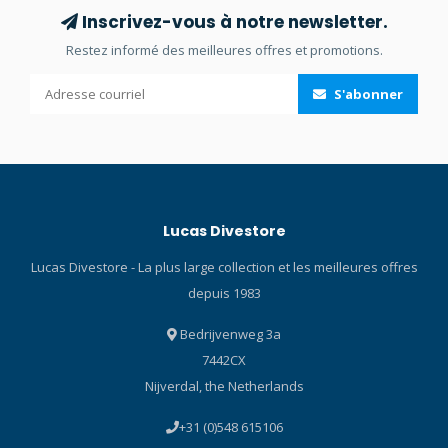
Oceanographer à travers
Inscrivez-vous à notre newsletter.
sa forme de boîtier
Restez informé des meilleures offres et promotions.
classique mais
reconnaissable. Dans des
S'abonner
teintes vibrantes inspirées
de la vie marine, chaque
montre de 41 mm présente
une forme de boîtier rétro
fabriquée avec une
nouvelle céramique hybride
Lucas Divestore
innovante, un matériau
composite luxueusement
Lucas Divestore - La plus large collection et les meilleures offres
lisse et d'une durabilité
depuis 1983
accrue. Le cadran marron à
motif ondulé de ce modèle
Bedrijvenweg 3a
et son boîtier hybride
7442CX
saisissant se marient
parfaitement avec la lunette
Nijverdal, the Netherlands
unidirectionnelle verte avec
+31 (0)548 615106
un insert bicolore et un fond