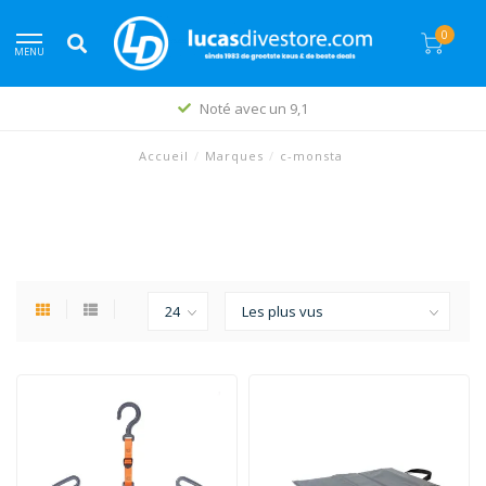
0
MENU
Noté avec un 9,1
Accueil
/
Marques
/
c-monsta