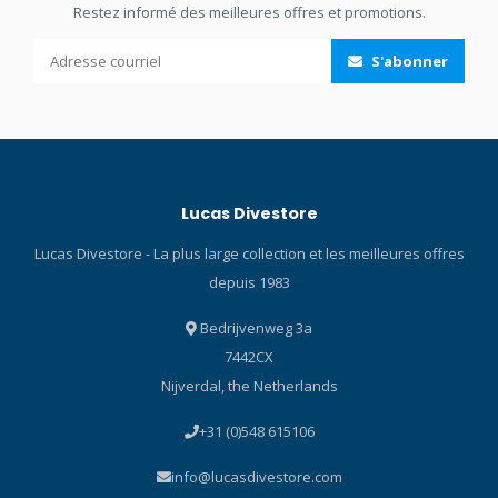
Restez informé des meilleures offres et promotions.
S'abonner
Lucas Divestore
Lucas Divestore - La plus large collection et les meilleures offres
depuis 1983
Bedrijvenweg 3a
7442CX
Nijverdal, the Netherlands
+31 (0)548 615106
info@lucasdivestore.com