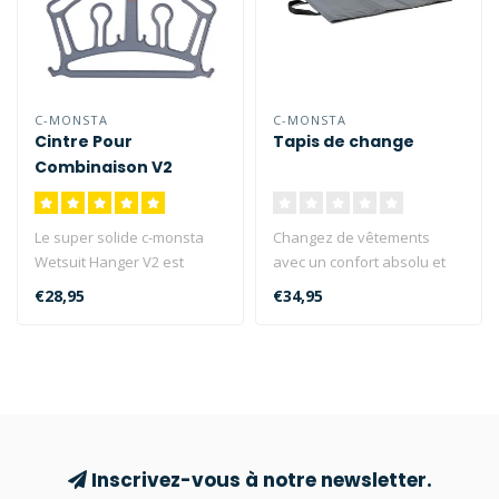
C-MONSTA
C-MONSTA
Cintre Pour
Tapis de change
Combinaison V2
Le super solide c-monsta
Changez de vêtements
Wetsuit Hanger V2 est
avec un confort absolu et
fabriqué à partir de
prenez soin de votre
€28,95
€34,95
plastique ..
costume ave..
Inscrivez-vous à notre newsletter.