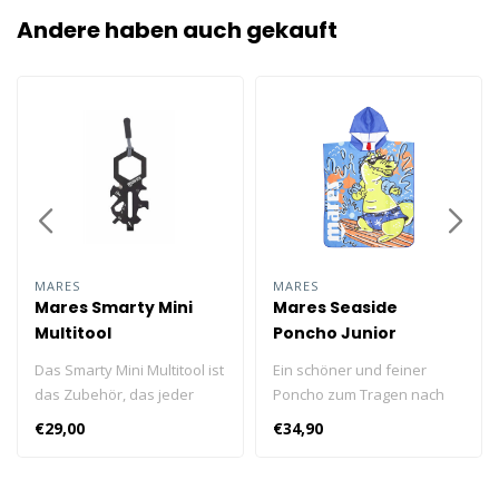
Andere haben auch gekauft
MARES
MARES
Mares Smarty Mini
Mares Seaside
Multitool
Poncho Junior
Das Smarty Mini Multitool ist
Ein schöner und feiner
das Zubehör, das jeder
Poncho zum Tragen nach
Taucher haben sollte.
dem Schwimmen!
€29,00
€34,90
Hergestellt aus 440er
Einheitsgröße, für Kinder
Edelstahl mit einer PVD-
von 5 bis 13 Jahren. Wählen
Beschichtung, um
Sie aus zwei Farben.