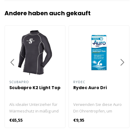
Andere haben auch gekauft
SCUBAPRO
RYDEC
Scubapro K2 Light Top
Rydec Auro Dri
Als idealer Unterzieher für
Verwenden Sie diese Auro
Wärmeschutz in mäßig und
Dri Ohrentropfen, um
warm temperierten
Wasser im Ohr schnell
€65,55
€9,95
Gewässern hält dich der K2
auszutrocknen. Kann zum
Light beim Trockentauchen
Schwimmen, Tauchen,