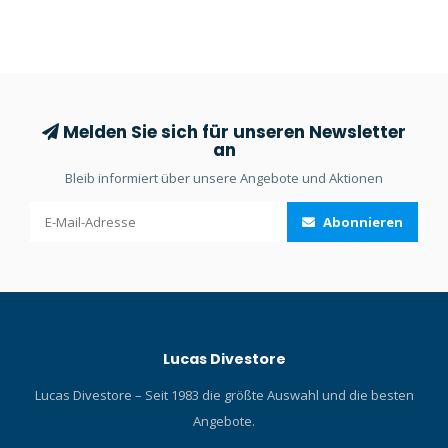
mollig warm.
Duschen, Baden und
Haarewaschen verwendet
werden. Die Ohrentropfen
sind schnell, sicher und
effektiv und helfen gegen
verstopfte Ohren durch
Melden Sie sich für unseren Newsletter
Wasser.
an
Bleib informiert über unsere Angebote und Aktionen
Abonnieren
Lucas Divestore
Lucas Divestore – Seit 1983 die größte Auswahl und die besten
Angebote.