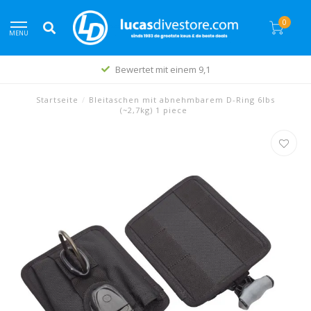
0
MENU
Bewertet mit einem 9,1
Startseite
/
Bleitaschen mit abnehmbarem D-Ring 6lbs
(~2,7kg) 1 piece