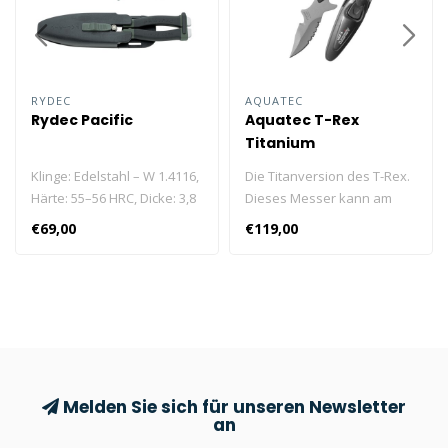
RYDEC
AQUATEC
Rydec Pacific
Aquatec T-Rex
Titanium
Klinge: Edelstahl – W 1.4116,
Die Titanversion des T-Rex.
Härte: 55–56 HRC, Dicke: 3,8
Dieses Messer kann am
mm – 0,149 Zoll, Gewicht:
Bein oder am Bleigürtel
€69,00
€119,00
230 g – 8,11 Unzen,
befestigt werden.
Klingenlänge: 26 cm – 10,23
Zoll
Melden Sie sich für unseren Newsletter
an