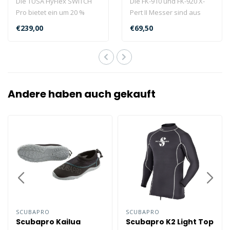
Die TUSA HyFlex SWITCH
Die FK-910 und FK-920 X-
Pro bietet ein um 20 %
Pert II Messer sind aus
steiferes
hochwertigem,
€239,00
€69,50
Flossenblattmaterial fü..
korrosionsbeständ..
Andere haben auch gekauft
SCUBAPRO
SCUBAPRO
Scubapro Kailua
Scubapro K2 Light Top