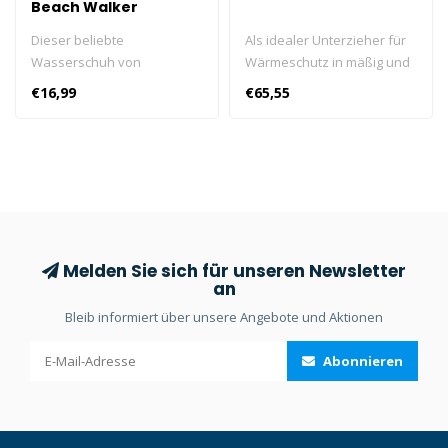
Beach Walker
Dieser beliebte
Als idealer Unterzieher für
Wasserschuh von
Wärmeschutz in mäßig und
SCUBAPRO besticht mit
warm temperierten
€16,99
€65,55
neuen Look und frischem
Gewässern hält dich der K2
Design.
Light beim Trockentauchen
mollig warm.
Melden Sie sich für unseren Newsletter
an
Bleib informiert über unsere Angebote und Aktionen
Abonnieren