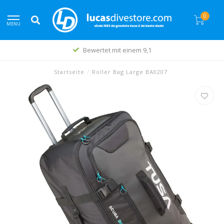
0
MENU
Bewertet mit einem 9,1
Startseite
/
Roller Bag Large BA0207