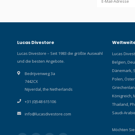
Lucas Divestore
Weltweite
Lucas Divestore – Seit 1983 die größte Auswahl
Lucas Divesto
und die besten Angebote.
Belgien, Deu
Dänemark, S
Bedrijvenweg 3a
Polen, Österr
7442CX
Griechenland
Nijverdal, the Netherlands
Königreich, 
+31 (0)548 615106
Thailand, Ph
Saudi-Arabi
info@lucasdivestore.com
Möchten Sie