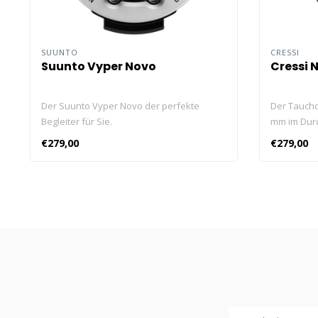
SUUNTO
CRESSI
Suunto Vyper Novo
Cressi 
Der Suunto Vyper Novo der perfekte
Der Tauchc
Begleiter für Sie.
mm im Dur
Kontrastbi
€279,00
€279,00
Durchmess