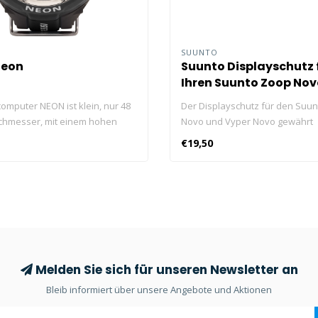
SUUNTO
Neon
Suunto Displayschutz 
Ihren Suunto Zoop No
Vyper Novo
omputer NEON ist klein, nur 48
Der Displayschutz für den Suu
chmesser, mit einem hohen
Novo und Vyper Novo gewährt
ldschirm mit einem
Kratzschutz, ohne die Ablesbar
€19,50
er von 37 mm.
einzuschränken.
Melden Sie sich für unseren Newsletter an
Bleib informiert über unsere Angebote und Aktionen