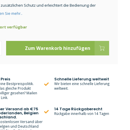
 zusätzlichen Schutz und erleichtert die Bedienung der
en Sie mehr..
ort verfügbar
Zum Warenkorb hinzufügen
 Preis
Schnelle Lieferung weltweit
ine Bestpreispolitik.
Wir bieten eine schnelle Lieferung
as gleiche Produkt
weltweit.
lliger gesehen? Mailen
Link.
ser Versand ab €75
14 Tage Rückgaberecht
ederlanden, Belgien
Rückgabe innerhalb von 14 Tagen
schland.
 kostenlosen Versand über
Belgien und Deutschland