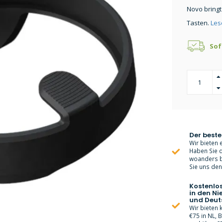
Novo bringt
Tasten.
Les
Sof
Der beste
Wir bieten e
Haben Sie d
woanders bi
Sie uns den 
Kostenlo
in den Ni
und Deut
Wir bieten
€75 in NL, 