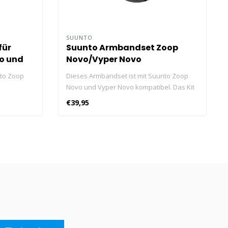
SUUNTO
für
Suunto Armbandset Zoop
vo und
Novo/Vyper Novo
nto Zoop
Dieses Armbandset ist mit Suunto Zoop
Novo und Vyper Novo kompatibel. Das Kit
keit
enthält den Riemen und den Federsteg
€39,95
zum Befestigen.