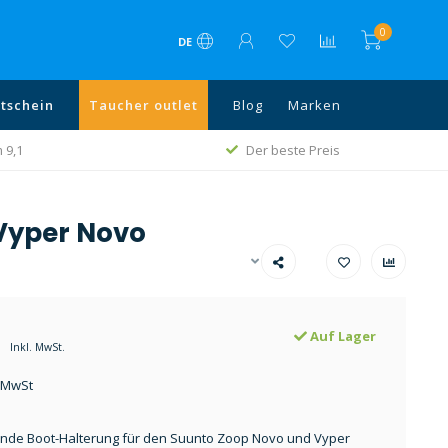
0
DE
tschein
Taucher outlet
Blog
Marken
 9,1
Der beste Preis
Vyper Novo
Auf Lager
Inkl. MwSt.
. MwSt
ende Boot-Halterung für den Suunto Zoop Novo und Vyper