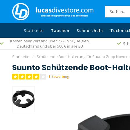
Startseite
Tauchen
Schnorcheln
Technisc
Kostenloser Versand über 75 € in NL, Belgien,
Sch
Deutschland und über 500 € in alle EU
Startseite
/
Schützende Boot-Halterung für Suunto Zoop Novo u
Suunto Schützende Boot-Halt
1 Bewertung