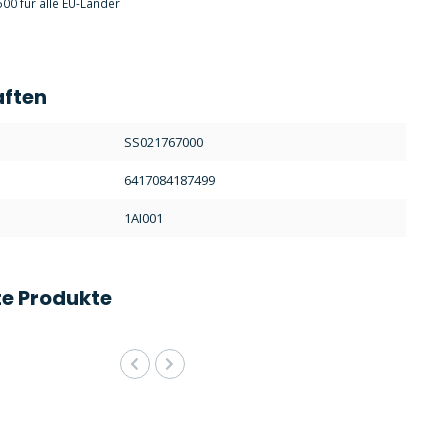
00 für alle EU-Länder
aften
:
SS021767000
6417084187499
1AI001
e Produkte