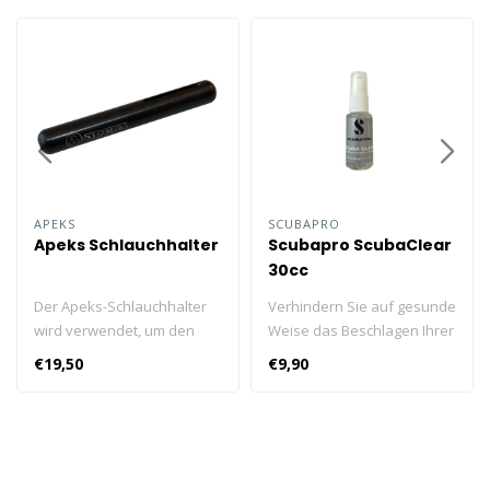
APEKS
SCUBAPRO
Apeks Schlauchhalter
Scubapro ScubaClear
30cc
Der Apeks-Schlauchhalter
Verhindern Sie auf gesunde
wird verwendet, um den
Weise das Beschlagen Ihrer
langen Schlauch beim
Maske mit SCUBAPROs
€19,50
€9,90
Tauchen in einer
SCUBA CLEAR, einem 100 %
Konfiguration mit Long-Hose
natürlichen Antibeschlaggel.
zu halten, ohne dass ein
Kanisterlicht erforderlich ist,
um Ihren Schlauch an Ort