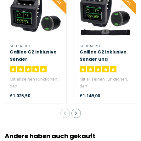
SCUBAPRO
SCUBAPRO
Galileo G2 inklusive
Galileo G2 Inklusive
Sender
Sender und
Herzfrequenzgurt
Mit all seinen Funktionen,
Mit all seinen Funktionen,
den
den
Vollfarbbildschirmoptionen
Vollfarbbildschirmoptionen
€1.025,50
€1.149,00
und der Möglichkeit, ..
und der Möglichkeit, ..
Andere haben auch gekauft