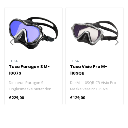
TUSA
TUSA
Tusa Paragon S M-
Tusa Visio Pro M-
1007S
110SQB
Die neue Paragon S
Die M-110SQB-CR Visio Pro
Einglasmaske bietet den
Maske vereint TUSA's
NEUEN verstärkten TRI-MIX
überlegenes Design und
€229,00
€129,00
Maskenrahmen von TUSA,
Verarbeitungsqualität mit
Freedom Technology mit Fit
neuen, innovativen
II sowie eine UV 420-
Materialien und
Behandlung des AR- und
Rahmenkonstruktion.
CrystalView-Glases, das für