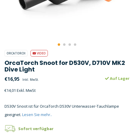
ORCATORCH
VIDEO
OrcaTorch Snoot for D530V, D710V MK2
Dive Light
€16,95
Auf Lager
Inkl. MwSt.
€14,01 Exkl. MwSt
D530V Snoot ist für OrcaTorch D530V Unterwasser-Tauchlampe
geeignet.
Lesen Sie mehr..
Sofort verfügbar