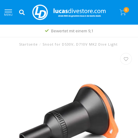
0
MENU
Bewertet mit einem 9,1
Startseite
/
Snoot for D530V, D710V MK2 Dive Light