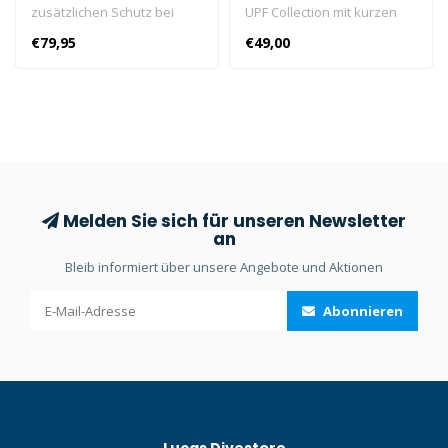
zusätzlichen Schutz bei
UPF Collection mit kurzen
Höhlentauchgängen und in
Ärmeln können Sie scharf
€79,95
€49,00
Kombination mit den XR
aussehen und gleichzeitig
Light Brackets Platz für
soliden Sonnenschutz
Lampen.
genießen.
Melden Sie sich für unseren Newsletter
an
Bleib informiert über unsere Angebote und Aktionen
Abonnieren
Lucas Divestore