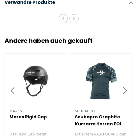
Verwandte Produkte
Andere haben auch gekauft
MARES
SCUBAPRO
Mares Rigid Cap
Scubapro Graphite
Kurzarm Herren EOL
Größe S
Das Rigid Cap bietet
Mit einem RASH GUARD der