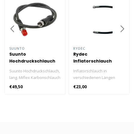
SUUNTO
RYDEC
Suunto
Rydec
Hochdruckschlauch
Inflatorschlauch
Schwarz
Suunto Hochdruckschlauch,
Inflatorschlauch in
lang. Miflex Karbonschlauch
verschiedenen Längen
für Drücke bis 300 bar /
erhältlich. Erhältlich in 60, 65,
€49,50
€23,00
4.000 psi; Länge 80 cm / 31.5
74, 90 und 100 cm.
in.