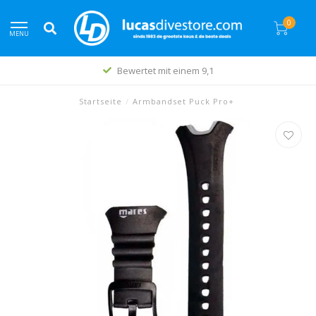
0
MENU
Bewertet mit einem 9,1
Startseite
/
Armbandset Puck Pro+