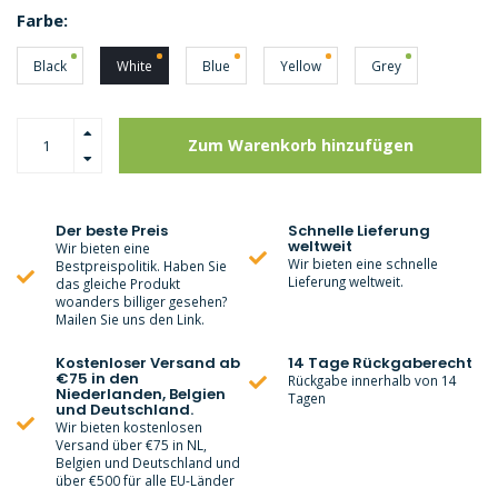
Farbe:
Black
White
Blue
Yellow
Grey
Zum Warenkorb hinzufügen
Der beste Preis
Schnelle Lieferung
weltweit
Wir bieten eine
Wir bieten eine schnelle
Bestpreispolitik. Haben Sie
Lieferung weltweit.
das gleiche Produkt
woanders billiger gesehen?
Mailen Sie uns den Link.
Kostenloser Versand ab
14 Tage Rückgaberecht
€75 in den
Rückgabe innerhalb von 14
Niederlanden, Belgien
Tagen
und Deutschland.
Wir bieten kostenlosen
Versand über €75 in NL,
Belgien und Deutschland und
über €500 für alle EU-Länder