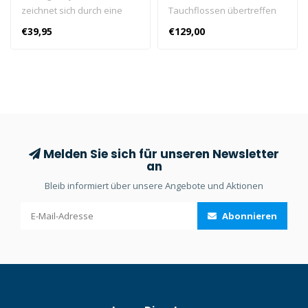
zeichnet sich durch eine
Tauchflossen übertreffen
100%ige Dry-Top-Technik
die bewährte Leistung des
€39,95
€129,00
und einen anatomisch
traditionellen Modells dank
geformten Schnorchelbiss
der Verwendung neuer
aus - ideal für Tauchgänge
Materialien, die die Effizienz
und längere Schnorchel-
optimieren.
Sessions.
Melden Sie sich für unseren Newsletter
an
Bleib informiert über unsere Angebote und Aktionen
Abonnieren