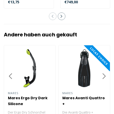
€13,75
€749,00
die Trimix- un..
Andere haben auch gekauft
LUCAS CHOICE
MARES
MARES
Mares Ergo Dry Dark
Mares Avanti Quattro
Silicone
+
Der Ergo Dry Schnorchel
Die Avanti Quattro +