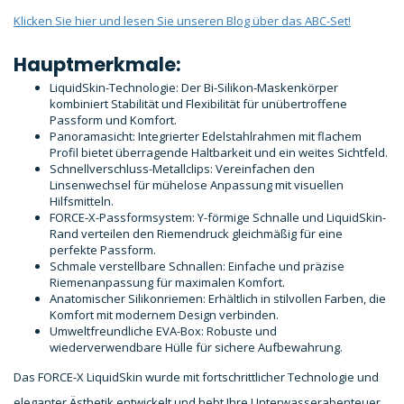
Klicken Sie hier und lesen Sie unseren Blog über das ABC-Set!
Hauptmerkmale:
LiquidSkin-Technologie: Der Bi-Silikon-Maskenkörper
kombiniert Stabilität und Flexibilität für unübertroffene
Passform und Komfort.
Panoramasicht: Integrierter Edelstahlrahmen mit flachem
Profil bietet überragende Haltbarkeit und ein weites Sichtfeld.
Schnellverschluss-Metallclips: Vereinfachen den
Linsenwechsel für mühelose Anpassung mit visuellen
Hilfsmitteln.
FORCE-X-Passformsystem: Y-förmige Schnalle und LiquidSkin-
Rand verteilen den Riemendruck gleichmäßig für eine
perfekte Passform.
Schmale verstellbare Schnallen: Einfache und präzise
Riemenanpassung für maximalen Komfort.
Anatomischer Silikonriemen: Erhältlich in stilvollen Farben, die
Komfort mit modernem Design verbinden.
Umweltfreundliche EVA-Box: Robuste und
wiederverwendbare Hülle für sichere Aufbewahrung.
Das FORCE-X LiquidSkin wurde mit fortschrittlicher Technologie und
eleganter Ästhetik entwickelt und hebt Ihre Unterwasserabenteuer