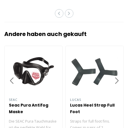
Andere haben auch gekauft
SEAC
LUCAS
Seac Pura Antifog
Lucas Heel Strap Full
Maske
Foot
Die SEAC Pura Tauchmaske
Straps for full foot fins.
ist die perfekte Wahl für
Comes in pairs of 2.