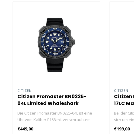
CITIZEN
CITIZEN
Citizen Promaster BN0225-
Citizen
04L Limited Whaleshark
17LC Ma
Edition
Die Citizen Promaster BN0225-04L ist eine
Bei der Ci
Uhr vom Kaliber E168 mit verschraubtem
sich um ein
Gehäuseboden, 180 Tage Gangreserve
einseitig d
€449,00
€199,00
und Uhrengehäuse aus Titan.