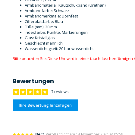
Armbandmaterial: Kautschukband (Urethan)
Armbandfarbe: Schwarz
Armbandmerkmale: Dornfest
Zifferblattfarbe: Blau
Füße (mm): 20 mm
Indexfarbe: Punkte, Markierungen
Glas: Kristallglas
Geschlecht männlich
Wasserdichtigkeit: 20 bar wasserdicht
Bitte beachten Sie: Diese Uhr wird in einer tauchflaschenförmigen 
Bewertungen
7 reviews
Ihre Bewertung hinzufügen
Bert
Veröffentlicht am 14 November 2024 at 05:58