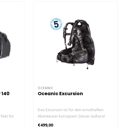
OCEANIC
 140
Oceanic Excursion
Das Excursion ist für den ernsthaften
fekt für
Abenteurer konzipiert. Dieser äußerst
komfortable und stabile Flügel ist für jedes
€499,00
Abenteuer bereit.