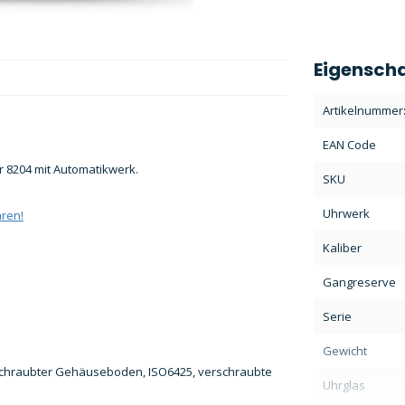
Eigensch
Artikelnummer
EAN Code
r 8204 mit Automatikwerk.
SKU
Uhrwerk
hren!
Kaliber
Gangreserve
Serie
Gewicht
rschraubter Gehäuseboden, ISO6425, verschraubte
Uhrglas