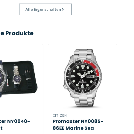
Alle Eigenschaften
e Produkte
CITIZEN
CIT
er NY0040-
Promaster NY0085-
Pr
t
86EE Marine Sea
89