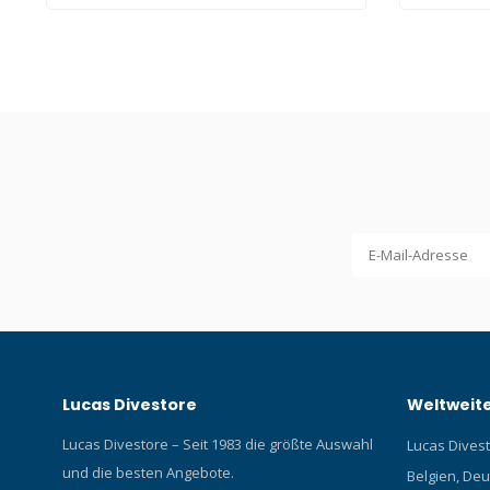
Lucas Divestore
Weltweite
Lucas Divestore – Seit 1983 die größte Auswahl
Lucas Divesto
und die besten Angebote.
Belgien, Deu