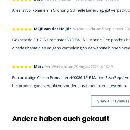
Alles ist vollkommen in Ordnung. Schnelle Lieferung, gut verpackt und
MCJE van der Heijde
Veröffentlicht am 5 September 202
Gekocht de CITIZEN Promaster NY0086-16LE Marine. Een prachtig ho
dinsdag besteld en volgens vermelding op de website binnen twe
Marc
Veröffentlicht am 20 August 2024 at 10:49
Een prachtige Citizen Promaster NY0086-16LE Marine Sea (Pepsi vers
het produkt goed verpakt verzonden dus ik ben uiterst tevreden.
View all reviews (
Andere haben auch gekauft