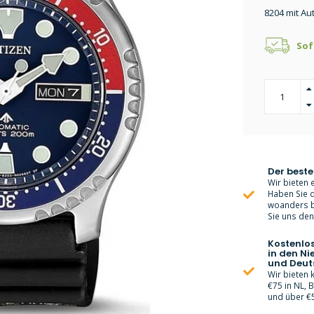
8204 mit Au
Sof
Der beste
Wir bieten e
Haben Sie d
woanders bi
Sie uns den 
Kostenlo
in den Ni
und Deut
Wir bieten
€75 in NL, 
und über €5