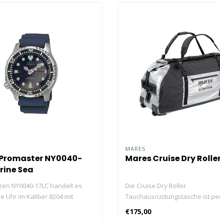
MARES
 Promaster NY0040-
Mares Cruise Dry Roller
rine Sea
tizen NY0040-17LC handelt es
Die Cruise Dry Roller
e Uhr im Kaliber 8204 mit
Tauchausrüstungstasche ist per
rehbarem Registerring.
Ihre Tauchausflüge.
€175,00