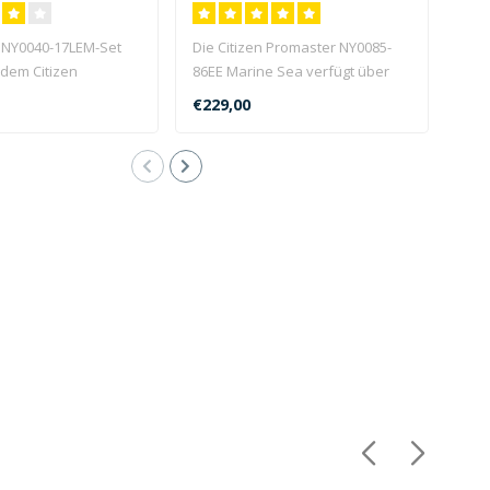
n NY0040-17LEM-Set
Die Citizen Promaster NY0085-
Die 
 dem Citizen
86EE Marine Sea verfügt über
89EE
Y0040-17LE, eine..
ein Automatikwerk, e..
Kali
€229,00
€22