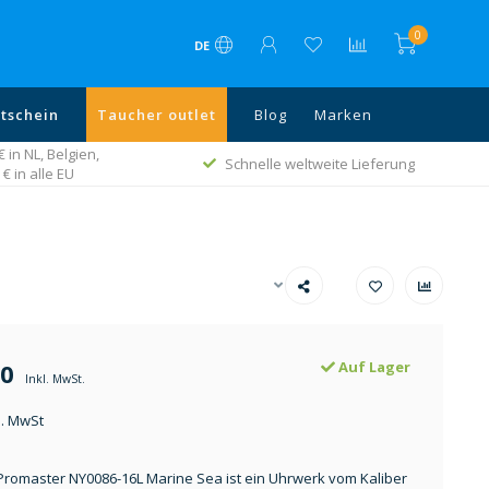
0
DE
tschein
Taucher outlet
Blog
Marken
in NL, Belgien,
Schnelle weltweite Lieferung
€ in alle EU
00
Auf Lager
Inkl. MwSt.
l. MwSt
 Promaster NY0086-16L Marine Sea ist ein Uhrwerk vom Kaliber