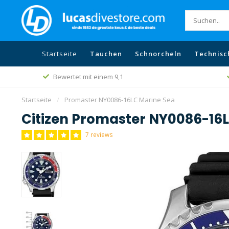
Startseite
Tauchen
Schnorcheln
Technisc
Bewertet mit einem 9,1
Startseite
/
Promaster NY0086-16LC Marine Sea
Citizen Promaster NY0086-16
7 reviews