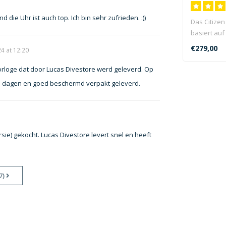
 die Uhr ist auch top. Ich bin sehr zufrieden. :))
Das Citize
basiert auf
Promaster N
€279,00
4 at 12:20
rloge dat door Lucas Divestore werd geleverd. Op
e dagen en goed beschermd verpakt geleverd.
ie) gekocht. Lucas Divestore levert snel en heeft
7)