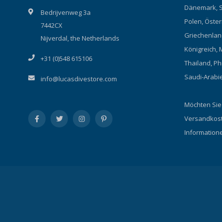
Dänemark, S
Bedrijvenweg 3a
Polen, Österr
7442CX
Griechenland
Nijverdal, the Netherlands
Königreich, 
+31 (0)548 615106
Thailand, Ph
Saudi-Arabi
info@lucasdivestore.com
Möchten Sie
Versandkost
Information