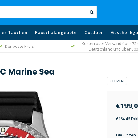
hes Tauchen
Pauschalangebote
Outdoor
Geschenkgu
Kostenloser Versand über 75 € 
Der beste Preis
Deutschland und über 500 
LC Marine Sea
CITIZEN
€199,
€164,46 Exk
Die Citizen