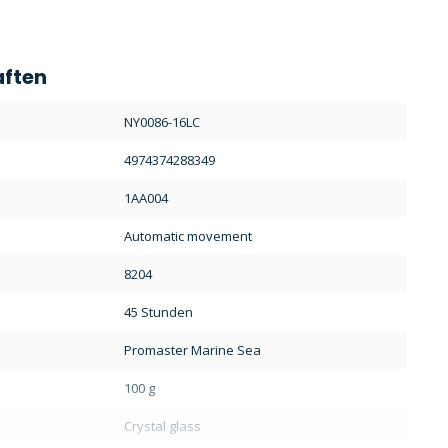
aften
:
NY0086-16LC
4974374288349
1AA004
Automatic movement
8204
45 Stunden
Promaster Marine Sea
100 g
Crystal glass