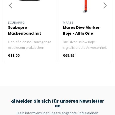
SCUBAPRO
MARES
Scubapro
Mares Dive Marker
Maskenband mit
Boje - All In One
Klettverschluss
Genieße deine Tauchgänge
Die Diver Below Boje
mit diesem praktischen
signalisiert die Anwesenheit
Maskenband mit
des Tauchers während des
€11,00
€69,95
Klettverschluss-Straps.
Tauchgangs. Dank seiner
Dieses Maskenband ist
Länge von 160 cm und der
einfach zu verwenden und
leuchtend orangen Farbe ist
sitzt bequem.
er auch aus der Ferne gut
sichtbar.
Melden Sie sich für unseren Newsletter
an
Bleib informiert über unsere Angebote und Aktionen